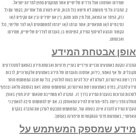
שמירתו ואחסונו אצל צדדים שלישיים אשר ממוקמים מחוץ למדינת ישראל.
החברה וכל מי מטעמה לא תישא בכל חבות, והיא פטורה מכל אחריות, בקשר עם כל
נזק, הפסד או הוצאה, מכל מין וסוג שהם, בין אם ישירים ובין אם עקיפים ו/או
נסיבתיים ו/או תוצאתיים, אשר נגרמו ו/או ייגרמו למשתמשים ו/או לצד שלישי, בכל
הקשור והנוגע לאיסוף המידע, השימוש בו, העברתו לצדדים שלישיים, שמירתו
ואבטחתו.
אופן אבטחת המידע
החברה נוקטת באמצעים טכניים ופיזיים בעניין פרטיות ואבטחת מידע בהתאם לסטנדרטים
מקובלים. על אף האמור, כידוע, אחסונו והעברתו של מידע באמצעים אלקטרוניים, לרבות
דרך רשת האינטרנט, לעולם לא יכול להיות בטוח לחלוטין. בכל עת שבה המשתמש מוסר
מידע לחברה, בפרט באמצעות רשת האינטרנט, המשתמש עושה זאת בהסכמה מלאה ובכפוף
לסכנות הכרוכות בהעברת המידע בדרך זו. החברה לא מתחייבת שהאתר יהיה חסין באופן
מוחלט מפני גישה בלתי-מורשית למידע המאוחסן בו. אם יש למשתמש סיבה להאמין כי
העברת המידע לחברה אינה בטוחה עוד, המשתמש מתבקש לעדכן את החברה בהקדם
האפשרי, באמצעות פרטי ההתקשרות שיפורטו בהמשך.
מידע שמספק המשתמש על