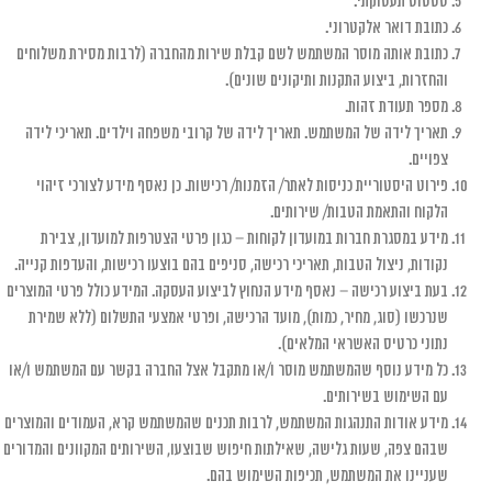
סטטוס תעסוקתי.
כתובת דואר אלקטרוני.
כתובת אותה מוסר המשתמש לשם קבלת שירות מהחברה (לרבות מסירת משלוחים
והחזרות, ביצוע התקנות ותיקונים שונים).
מספר תעודת זהות.
תאריך לידה של המשתמש. תאריך לידה של קרובי משפחה וילדים. תאריכי לידה
צפויים.
פירוט היסטוריית כניסות לאתר/ הזמנות/ רכישות. כן נאסף מידע לצורכי זיהוי
הלקוח והתאמת הטבות/ שירותים.
מידע במסגרת חברות במועדון לקוחות – כגון פרטי הצטרפות למועדון, צבירת
נקודות, ניצול הטבות, תאריכי רכישה, סניפים בהם בוצעו רכישות, והעדפות קנייה.
בעת ביצוע רכישה – נאסף מידע הנחוץ לביצוע העסקה. המידע כולל פרטי המוצרים
שנרכשו (סוג, מחיר, כמות), מועד הרכישה, ופרטי אמצעי התשלום (ללא שמירת
נתוני כרטיס האשראי המלאים).
כל מידע נוסף שהמשתמש מוסר ו/או מתקבל אצל החברה בקשר עם המשתמש ו/או
עם השימוש בשירותים.
מידע אודות התנהגות המשתמש, לרבות תכנים שהמשתמש קרא, העמודים והמוצרים
שבהם צפה, שעות גלישה, שאילתות חיפוש שבוצעו, השירותים המקוונים והמדורים
שעניינו את המשתמש, תכיפות השימוש בהם.