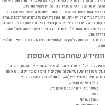
במידע, מי הם הצדדים השלישיים שהחברה תעביר להם מידע, כיצד החברה מטפלת ושומרת
את המידע ומהן הזכויות של המשתמשים בגין המידע שנאסף אודותיהם.
המידע שהמשתמש מוסר לחברה תלוי בהסכמתו וברצונו של המשתמש. המשתמש אינו
מחויב למסור לחברה מידע אודותיו אך במצב כזה ייתכן שהחברה לא תוכל לספק למשתמש
חלק משירותיה או את כולם. השימוש והמשך השימוש בשירותים המוענקים על ידי החברה,
מעידים על הסכמת המשתמש למדיניות פרטיות זו וכי מידע אודותיו ישמר וינוהל במאגרי
המידע כאמור.
מדיניות פרטיות זו כתובה בלשון זכר רק מטעמי נוחות ויש לראות בכתוב כמתייחס גם ללשון
נקבה.
המידע שהחברה אוספת
כל מידע הנאסף על ידי החברה או נמסר לה על ידי המשתמש או מי מטעמו, במסגרת
השימוש של המשתמש בשירותים המוענקים על ידי החברה וכן כל מידע המוגן על פי חוק
הגנת הפרטיות, התשמ"א-1981 (להלן –
"החוק"
). דוגמאות למידע הנאסף:
שם פרטי ושם משפחה.
מספר טלפון נייח ו/או מספר טלפון נייד.
מגדר.
מצב משפחתי.