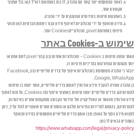
כאשר המשתמש יוצר קשר עם החברה, לרבות באמצעות דוא"ל ו/או בכל אמצעי
תקשורת אחר.
באמצעות שימוש בשירותים המוענקים על ידי החברה.
מידע שנאסף על ידי טכנולוגיות לאיסוף מידע עבור רשתות חברתיות ו/או מנועי
חיפוש באמצעות pixel, טכנולוגייתCookies ועוד.
שימוש ב-
Cookies
באתר
האתר עושה שימוש ב Cookies – וטכנולוגיות אחרות כגון קבצי pixel לשם אחת או
יותר מהמטרות המפורטות במדיניות פרטיות זו.
יובהר כי החברה משתמשת בטכנולוגיות איסוף של צדדים שלישיים כגון Facebook,
Google, WhatsApp.
כן החברה עשויה להעביר מידע אודותיך לאותם צדדים שלישיים, אשר יעשו בו שימוש
למטרותיהם. צדדים שלישיים יעשו שימוש באמצעי איסוף כמו Cookies, על מנת לאסוף
מידע אודותיך מהאתר או האפליקציה של שירותי הקבוצה וממקומות אחרים באינטרנט,
למטרותיהם, בהתאם למדיניות הפרטיות שלהם או מסמכים אחרים שעשויים לחול עליך, ניתן
למצוא מידע נוסף על האופן שבו אותם צדדים שלישיים משתמשים במידע שנאסף
בעמודים הבאים לרבות:
https://www.whatsapp.com/legal/privacy-policy