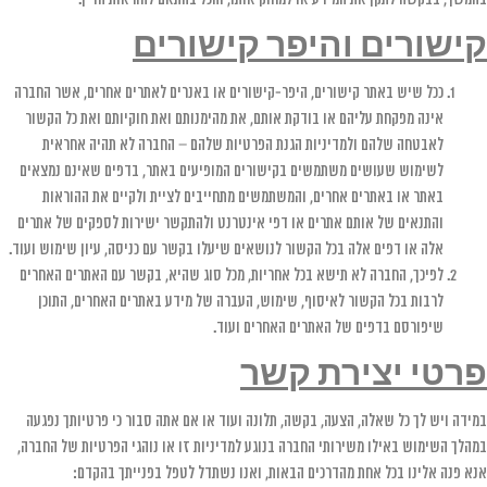
קישורים והיפר קישורים
ככל שיש באתר קישורים, היפר-קישורים או באנרים לאתרים אחרים, אשר החברה
אינה מפקחת עליהם או בודקת אותם, את מהימנותם ואת חוקיותם ואת כל הקשור
לאבטחה שלהם ולמדיניות הגנת הפרטיות שלהם – החברה לא תהיה אחראית
לשימוש שעושים משתמשים בקישורים המופיעים באתר, בדפים שאינם נמצאים
באתר או באתרים אחרים, והמשתמשים מתחייבים לציית ולקיים את ההוראות
והתנאים של אותם אתרים או דפי אינטרנט ולהתקשר ישירות לספקים של אתרים
אלה או דפים אלה בכל הקשור לנושאים שיעלו בקשר עם כניסה, עיון שימוש ועוד.
לפיכך, החברה לא תישא בכל אחריות, מכל סוג שהיא, בקשר עם האתרים האחרים
לרבות בכל הקשור לאיסוף, שימוש, העברה של מידע באתרים האחרים, התוכן
שיפורסם בדפים של האתרים האחרים ועוד.
פרטי יצירת קשר
במידה ויש לך כל שאלה, הצעה, בקשה, תלונה ועוד או אם אתה סבור כי פרטיותך נפגעה
במהלך השימוש באילו משירותי החברה בנוגע למדיניות זו או נוהגי הפרטיות של החברה,
אנא פנה אלינו בכל אחת מהדרכים הבאות, ואנו נשתדל לטפל בפנייתך בהקדם: