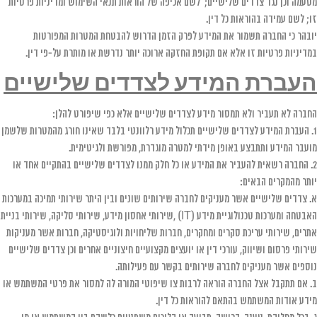
מטעמה וכן נגד צדדים שלישיים; לשם אכיפה של הוראות תנאי השימוש ומדיניות פרטיות
זו; לשם עמידה בהוראות כל דין.
יובהר כי החברה תשמור את המידע לפרק הזמן הדרוש להבטחת המטרות המפורטות
במדיניות פרטיות זו אלא אם תקופת החזקה ארוכה יותר נדרשת או מותרת על-פי דין.
העברת המידע לצדדים שלישיים
החברה לא תעביר ולא תמסור מידע לצדדים שלישיים אלא כפי שיפורט להלן:
1. העברת המידע לצדדים שלישיים תכלול מידע רלוונטי בלבד שאינו חורג מהמטרות שלשמן
מועבר המידע ותתבצע באופן מידתי למטרה מוגדרת, מפורשת ולגיטימית.
2. החברה רשאית להעביר את המידע או כל חלק ממנו לצדדים שלישיים בהתקיים אחד או
יותר מהמקרים הבאים:
א. צדדים שלישיים אשר מעניקים לחברה שירותים שונים ובין היתר שירותי תמיכה במערכות
האבטחה ומערכות טכנולוגיית מידע (IT) ,שירותי אחסון מידע, שירותי סליקה, שירותי בניית
אתרים, שירותי עריכת סקרים ומחקרים, חברות שליחויות ולוגיסטיקה, חברות אשר מעניקות
שירותי פרסום ושיווק, עורכי דין או יועצים מקצועיים חיצוניים אחרים וכן צדדים שלישיים
נוספים אשר מעניקים לחברה שירותים בקשר עם פעילותה.
ב. אם תתקבל אצל החברה הוראה לרבות צו שיפוטי המורה לה למסור את פרטי המשתמש או
מידע אודות המשתמש בהתאם להוראות כל דין.