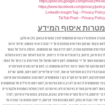
https://policies.google.com/privacy?hl=iw
https://www.facebook.com/privacy/policy
LinkedIn Insight Tag – Privacy Policy
TikTok Pixel – Privacy Policy
מטרות איסוף המידע
החברה אוספת מידע אודות המשתמש לצורך המטרות הבאות, כולן או חלקן:
לשם ובקשר עם מתן השירותים המסופקים על ידי החברה או מי מטעמה; שיפור איכות
השירותים שמספקת החברה; לשם יצירת קשר עם המשתמש; הפעלה וניהול של האתר
לרבות שיווק, פרסום, קידום מכירות ועידוד רכישות; על מנת לאפשר את ביצוע הפעולות
באמצעות האתר על ידי המשתמש; לשם פיתוח ותפעול של השירותים ובין היתר של האתר;
לשם תחזוקה של האתר וניטור פעילות המשתמש בו; לשם עריכת נתונים סטטיסטיים
והעברת מידע לרבות סטטיסטי או אחר, לצדדים שלישיים; לשם ניתוח, ומחקר ועריכת
סטטיסטיקות; לשם עריכת סקרים בקרב המשתמשים; לשם הצגה והתאמת מודעות שיוצגו
בפני המשתמשים לרבות אך לא רק ברשת האינטרנט; לשם ניתוח פרופילים של המשתמשים
באתר לשם שיווק מוצרים באינטרנט ולא באינטרנט; לצורך משלוח באמצעים אלקטרוניים
דברי פרסומת, מידע על מוצרים ושירותים, הטבות, מבצעים, הנחות ומידע שיווקי; לצרכי
דיוור ישיר כהגדרתו בחוק; לשם התגוננות מפני תביעות, דרישות וטענות נגד החברה ומי