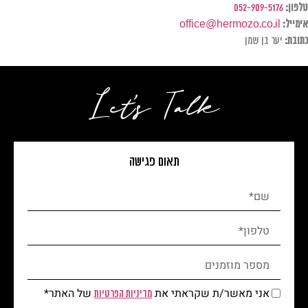
טלפון:
052-909-5176
אימייל:
office@hermozo.co.il
כתובת:
יער בן שמן
Let's Talk
תאום פגישה
אני מאשר/ת שקראתי את
של האתר*
מדיניות הפרטיות