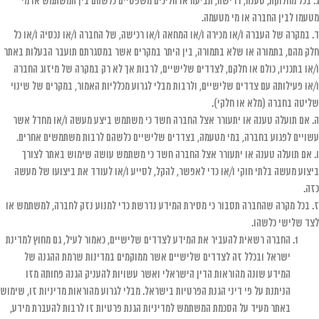
ג. בכל מחלוקת, טענה, דרישה, תביעה או הליכים משפטיים כלשהם בין המשתמש או מי
מטעמו לבין החברה או מי מטעמה.
ד. במקרה של העברה ו/או מכירה ו/או המחאה ו/או רכישה, של החברה ו/או נכסיה ו/או כל
חלק מהם, בתמורה או שלא בתמורה, בין היתר במקרים אשר במסגרתם תועבר הבעלות באתר
ו/או בתכניו, כולם או חלקם, לצדדים שלישיים, לרבות אך לא רק במקרה של מיזוג החברה
ו/או פעילותה עם צדדים שלישיים, ולרבות מבלי לגרוע מכלליות האמור, במקרים של שינוי
שליטה בחברה (מלא או חלקי).
ה. אם תועלה טענה או יתעורר אצל החברה חשד כי משתמש ביצע מעשה ו/או מחדל אשר
עשויים לפגוע בחברה, במי מטעמה, בצדדים שלישיים כלשהם לרבות משתמשים אחרים.
ו. אם תועלה טענה או יתעורר אצל החברה חשד כי משתמש עושה שימוש באתר לצורך
ביצוע מעשה בלתי חוקי ו/או כדי לאפשר, להקל, לסייע ו/או לעודד את ביצועו של מעשה
כזה.
ז. בכל מקרה שהחברה תסבור כי מסירת המידע נדרשת כדי למנוע נזק לחברה, למשתמש או
לצד שלישי כלשהו.
החברה רשאית להעביר את המידע לצדדים שלישיים, כאמור לעיל, גם מחוץ למדינת
ישראל ובכלל זה לצדדים שלישיים אשר ממוקמים במדינות שרמת ההגנה של
המידע שונה מהוראות הדין הישראלי ואשר עשויות להעניק הגנה פחותה מזו
הניתנת על פי דיני הגנת הפרטיות בישראל. מבלי לגרוע מהוראות מדיניות זו, שימוש
באתר מעיד על הסכמת המשתמש למדיניות הגנת פרטיות זו לרבות להעברת מידע,