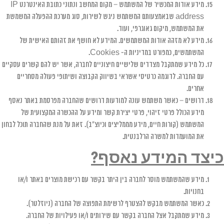
מידע אודות המכשיר של המשתמש – מקום המחשב ונתוני כתובת האינטרנט IP
address שבאמצעותם המשתמש ניגש לשירות, סוג מערכת ההפעלה המשמשת
את המשתמש, מיקום גאוגרפי, ועוד.
מידע לא מזהה אודות המשתמשים. המידע לא חושף את זהותם האישית של
המשתמשים, כמפורט במדיניות ה- Cookies.
כל מידע שמתקבל מצדדים שלישיים חיצוניים לחברה, אשר יש להם קשרים עסקיים
עם החברה. לדוגמה כרטיסי אשראי בשיווק הקבוצה ושיתופי פעולה מסחריים
אחרים.
דרושים – כאשר משתמש עונה למודעות דרושים שהחברה מפרסמת באתר נאסף
מידע הכולל פרטי זיהוי, פרטי יצירת קשר ומידע על ההכשרה המקצועית של
המשתמש (קורות חיים, מידע מממליצים וכיוצ"ב). זאת על מנת שהחברה תוכל לבחון
את המועמדות למשרה הרלבנטית.
כיצד המידע נאסף?
מידע שהמשתמש מוסר לחברה בין היתר בקשר עם רכישת מוצרים באתר ו/או
בחנויות.
כאשר המשתמש מבקש להצטרף לרשימת התפוצה של החברה (ניוזלטר).
מידע שמתקבל אצל החברה בקשר עם שירותים ו/או פעילויות של החברה.