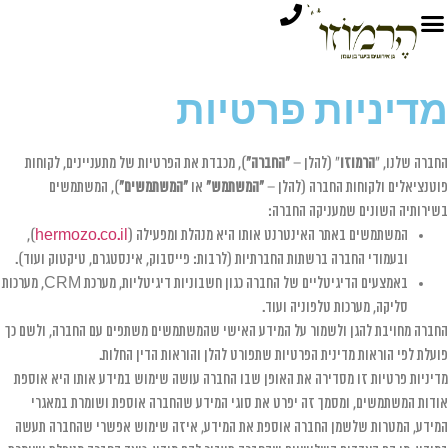
מדיניות פרטיות
החברה שלנו, "
הרמוזו
" (להלן –
"החברה"
), מכבדת את הפרטיות של מתעניינים, לקוחות
פוטנציאלים ולקוחות החברה (להלן –
"המשתמש"
או
"המשתמשים"
), המשתמשים
בשירותיה השונים שמעניקה החברה:
המשתמשים באתר האינטרנט אותו היא מנהלת ומפעילה (
hermozo.co.il
),
ובעמודי החברה ברשתות החברתיות (לרבות: פייסבוק, אינסטגרם, טיקטוק ועוד).
באמצעים הדיגיטליים של החברה כגון חשבוניות דיגיטליות, מערכת CRM, מערכות
סליקה, מערכות טלפוניה ועוד.
החברה מחויבת להגן ולשמור על המידע האישי שהמשתמשים משתפים עם החברה, ולשם כך
פועלת לפי הוראות מדינית הפרטיות שתפורט להלן והוראות הדין החלות.
מדיניות פרטיות זו מסדירה את האופן שבו החברה עושה שימוש במידע אותו היא אוספת
אודות המשתמשים, ומסמך זה יפרט את סוגי המידע שהחברה אוספת ושומרת במאגרי
המידע, המטרות שלשמן החברה אוספת את המידע, איזה שימוש אפשרי שהחברה תעשה