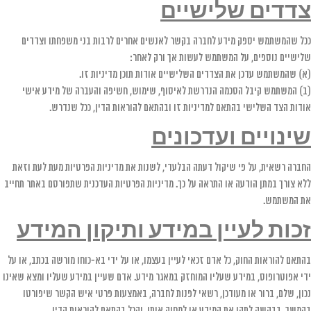
צדדים שלישיים
ככל שהמשתמש יספק מידע לחברה בקשר לאנשים אחרים לרבות בני משפחתו וצדדים
שלישיים נוספים, על המשתמש לעשות אך ורק לאחר:
(א) שהמשתמש עדכן את הצדדים השלישיים אודות תוכן מדיניות זו.
(ב) המשתמש קיבל הסכמה הנדרשת לאיסוף, שימוש, חשיפה והעברה של מידע אישי
אודות הצד השלישי בהתאם למדיניות זו ובהתאם להוראות הדין, ככל שנדרש.
שינויים ועדכונים
החברה רשאית, על פי שיקול דעתה הבלעדי, לשנות את מדיניות הפרטיות מעת לעת וזאת
ללא צורך במתן הודעה או התראה על כך. מדיניות הפרטיות העדכנית שתפורסם באתר תחייב
את המשתמש.
זכות לעיין במידע ותיקון המידע
בהתאם להוראות החוק, כל אדם זכאי לעיין בעצמו, או על ידי בא-כוחו מורשה בכתב, או על
ידי אפוטרופוס, במידע שעליו המוחזק במאגר מידע. אדם שעיין במידע שעליו ומצא שאינו
נכון, שלם, ברור או מעודכן, רשאי לפנות לחברה, באמצעות פרטי איש הקשר שיפורטו
בהמשך, בבקשה לתקן את המידע או למחוק אותו, והכל בהתאם להוראות הדין.