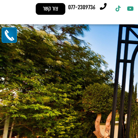
077-2309736
צור קשר