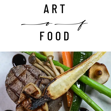
ART
of
FOOD